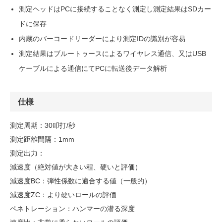
測定ヘッドはPCに接続することなく測定し測定結果はSDカー
ドに保存
内蔵のバーコードリーダーにより測定IDの識別が容易
測定結果はブルートゥースによるワイヤレス通信、又はUSB
ケーブルによる通信にてPCに転送後データ解析
仕様
測定周期：30叩打/秒
測定距離間隔：1mm
測定出力：
減速度（絶対値が大きい程、硬いと評価）
減速度BC：弾性係数に適合する値（一般的）
減速度ZC：より硬いロールの評価
ペネトレーション：ハンマーの潜る深度