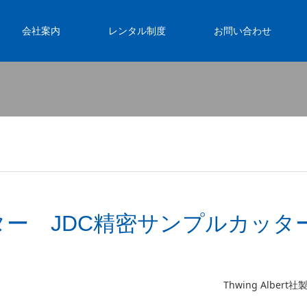
会社案内
レンタル制度
お問い合わせ
ー JDC精密サンプルカッタ
Thwing Albert社